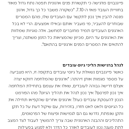
פייגנבוים מדגישה כי תקשורת פנים ארגונית תפסה נתח גדול מאוד
בחוויית העובד מאז ה-7.10. "כשקורה משבר כל כך גדול, ארגון
מנסה להבין איך נכון לתקשר עם העובדים שלו, מהם המסרים
שבוחרים להעביר, מי מעביר אותם ובאילו אמצעים. הרי לא בכל
הארגונים העובדים תמיד מחוברים למחשב. אלה סוגיות שמלוות
את הארגונים עד היום, מכיוון שהמציאות כל הזמן משתנה, וצריך
להתאים את המסרים הפנים ארגוניים בהתאם".
לנהל ברגישות הליכי גיוס עובדים
כאשר פייגנבוים נשאלת על גיוסי עובדים בתקופה זו, היא מצביעה
על מספר מגמות אותן זיהתה: "ארגונים שהמלחמה דווקא יצרה
אצלם דרישה גבוהה לעובדים, שאלו את עצמם בתחילת המלחמה
איך נכון לפרסם? איך נכון לנהל את תהליך הגיוס? מהו הפורמט
הנכון להעסקת עובדים כעת? ארגונים אחרים שהקפיאו תחילה את
כל הגיוסים ולאט לאט חזרו, בזהירות, עם שיקול דעת על כל תקן
ותקן שנפתח, נדרשו גם הם לגמישות ופיצוח של הפרסומים,
התהליכים וההבנה הארגונית שבה צריך להמשיך לעבוד לצד המצב
לתת מענה נכון לעובדים לאורך כל הדרך ולא לפגוע בפעילות