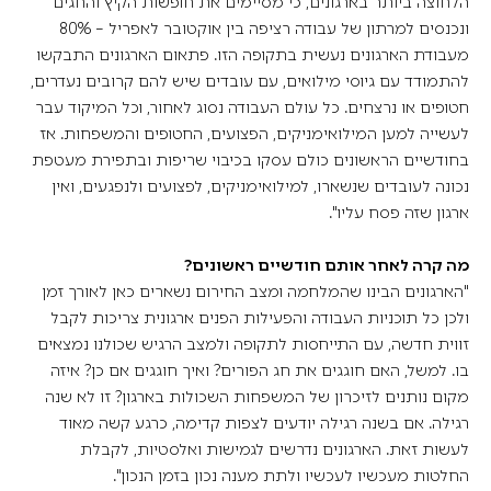
הלחוצה ביותר בארגונים, כי מסיימים את חופשות הקיץ והחגים
ונכנסים למרתון של עבודה רציפה בין אוקטובר לאפריל – 80%
מעבודת הארגונים נעשית בתקופה הזו. פתאום הארגונים התבקשו
להתמודד עם גיוסי מילואים, עם עובדים שיש להם קרובים נעדרים,
חטופים או נרצחים. כל עולם העבודה נסוג לאחור, וכל המיקוד עבר
לעשייה למען המילואימניקים, הפצועים, החטופים והמשפחות. אז
בחודשיים הראשונים כולם עסקו בכיבוי שריפות ובתפירת מעטפת
נכונה לעובדים שנשארו, למילואימניקים, לפצועים ולנפגעים, ואין
ארגון שזה פסח עליו".
מה קרה לאחר אותם חודשיים ראשונים?
"הארגונים הבינו שהמלחמה ומצב החירום נשארים כאן לאורך זמן
ולכן כל תוכניות העבודה והפעילות הפנים ארגונית צריכות לקבל
זווית חדשה, עם התייחסות לתקופה ולמצב הרגיש שכולנו נמצאים
בו. למשל, האם חוגגים את חג הפורים? ואיך חוגגים אם כן? איזה
מקום נותנים לזיכרון של המשפחות השכולות בארגון? זו לא שנה
רגילה. אם בשנה רגילה יודעים לצפות קדימה, כרגע קשה מאוד
לעשות זאת. הארגונים נדרשים לגמישות ואלסטיות, לקבלת
החלטות מעכשיו לעכשיו ולתת מענה נכון בזמן הנכון".