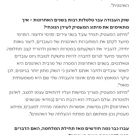
הארגונית".
שוק העבודה עבר טלטלות רבות בשנים האחרונות – איך
מתאימים את מיתוג המעסיק לעידן הנוכחי?
"מיתוג המעסיק תמיד עובד בשני צירים: פנימי וחיצוני. הפנימי
מיועד לקדם את המחוברות הארגונית של העובדים, ליצור גאוות
יחידה, להגביר את השקעתם במטרות הארגון ולהוריד קצב תחלופה.
החיצוני מיועד לגרום לחברה להיות נחשקת לטובת גיוס עובדים
וטאלנטים. בשנים האחרונות המטרה של מרבית הארגונים היא
לשמר עובדים ולחבר אותם לארגון כי השוק מתון יותר בגיוסים, לכן
עיקר המאמץ הוא פנים ארגוני והעבודה שלי שם היא משמעותית
מאוד".
"מיתוג המעסיק מצריך גמישות ועליו להתאים עצמו למצב, לארגון
ולמטרות. עולם העבודה הוא רכבת הרים (בוודאי שבשנים
האחרונות) ולכן גמישות, אפשרות התאמה מהירה למצבים, ומיתוג
מעסיק נכון ומותאם הם מפתח ההצלחה של הארגונים".
עברו כבר כמה חודשים מאז תחילת המלחמה, האם הדברים